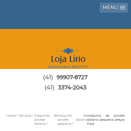
MENU
(41)
99907-8727
(41)
3374-2043
Home
Serviços
máquinas de
máquina de
máquina de sorvete
sorvete
sorvete italiano
italiano pequena preços
italiano
pequena
Pará