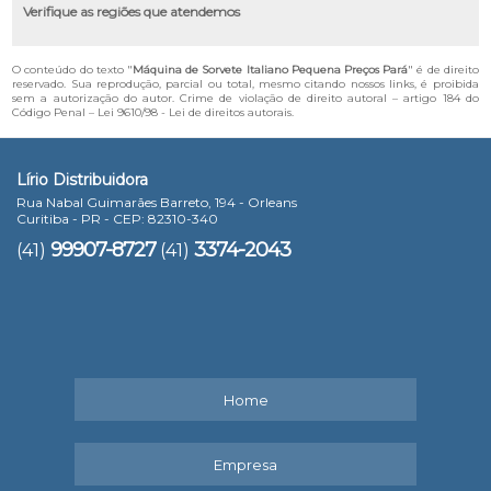
Verifique as regiões que atendemos
O conteúdo do texto "
Máquina de Sorvete Italiano Pequena Preços Pará
" é de direito
reservado. Sua reprodução, parcial ou total, mesmo citando nossos links, é proibida
sem a autorização do autor. Crime de violação de direito autoral – artigo 184 do
Código Penal –
Lei 9610/98 - Lei de direitos autorais
.
Lírio Distribuidora
Rua Nabal Guimarães Barreto, 194 - Orleans
Curitiba - PR - CEP: 82310-340
99907-8727
3374-2043
(41)
(41)
Home
Empresa