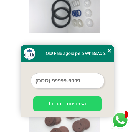
máquina de fazer sorvete expresso
Olá! Fale agora pelo WhatsApp.
Toledo
Cod.:
1230
Iniciar conversa
1