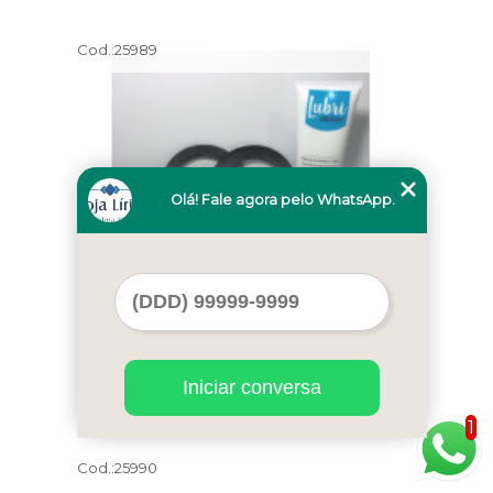
Cod.:
25989
Olá! Fale agora pelo WhatsApp.
máquinas de sorvete expresso nacional
Suzano
Iniciar conversa
1
Cod.:
25990