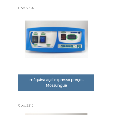
Cod.:
2314
máquina açaí expresso preços
Mossunguê
Cod.:
2315