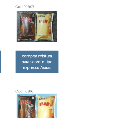
Cod.:
10807
comprar mistura
para sorvete tipo
expresso Araras
Cod.:
10810