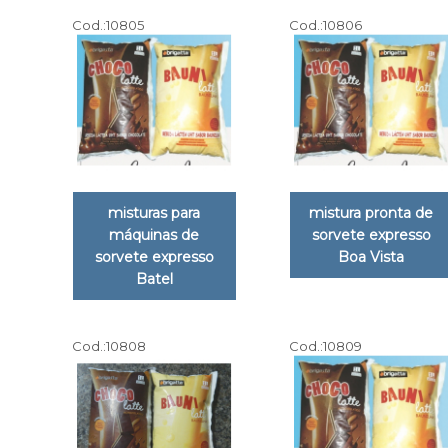
Cod.:
10805
Cod.:
10806
misturas para
mistura pronta de
máquinas de
sorvete expresso
sorvete expresso
Boa Vista
Batel
Cod.:
10808
Cod.:
10809