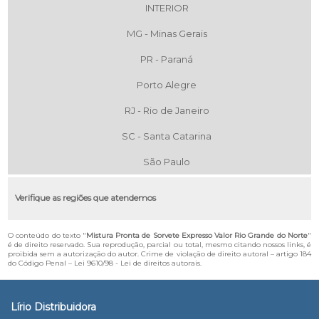
INTERIOR
MG - Minas Gerais
PR - Paraná
Porto Alegre
RJ - Rio de Janeiro
SC - Santa Catarina
São Paulo
Verifique as regiões que atendemos
O conteúdo do texto "
Mistura Pronta de Sorvete Expresso Valor Rio Grande do Norte
"
é de direito reservado. Sua reprodução, parcial ou total, mesmo citando nossos links, é
proibida sem a autorização do autor. Crime de violação de direito autoral – artigo 184
do Código Penal –
Lei 9610/98 - Lei de direitos autorais
.
Lírio Distribuidora