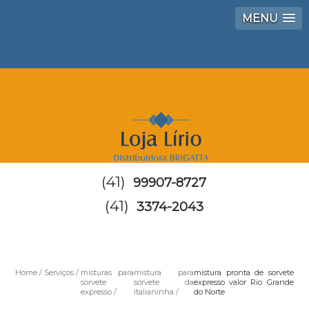
MENU
(41)
99907-8727
(41)
3374-2043
Home
Serviços
misturas para
mistura para
mistura pronta de sorvete
sorvete
sorvete da
expresso valor Rio Grande
expresso
italianinha
do Norte