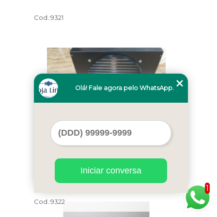
Cod.:
9321
Olá! Fale agora pelo WhatsApp.
custo de máquina de sorvete usada
Araçatuba
Iniciar conversa
1
Cod.:
9322