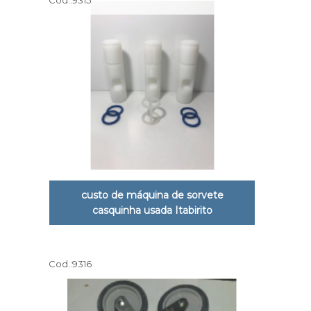
Cod.:
9315
custo de máquina de sorvete
casquinha usada Itabirito
Cod.:
9316