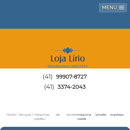
MENU
(41)
99907-8727
(41)
3374-2043
Home
Serviços
máquinas de sorvete
máquina sorvete expresso
usadas
usada