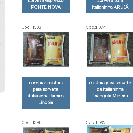
sorvete expresso
sorvete para
PONTE NOVA
italianinha ARUJÁ
Cod.:
11093
Cod.:
11094
comprar mistura
mistura para sorvete
para sorvete
da italianinha
italianinha Jardim
Triângulo Mineiro
Lindóia
Cod.:
11096
Cod.:
11097