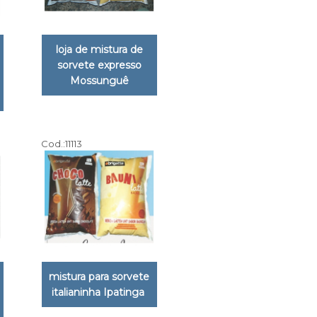
loja de mistura de
sorvete expresso
Mossunguê
Cod.:
11113
mistura para sorvete
italianinha Ipatinga