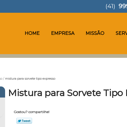
(41)
99
HOME
EMPRESA
MISSÃO
SER
so
mistura para sorvete tipo expresso
Mistura para Sorvete Tipo
Gostou? compartilhe!