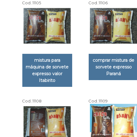
Cod.:
11105
Cod.:
11106
mistura para
comprar mistura de
máquina de sorvete
sorvete expresso
expresso valor
Paraná
Itabirito
Cod.:
11108
Cod.:
11109