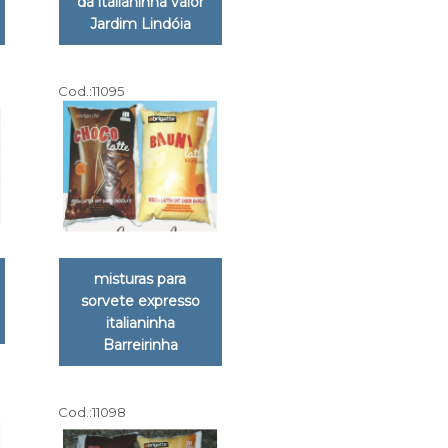
da italianinha valor
Jardim Lindóia
Cod.:
11095
misturas para
sorvete expresso
italianinha
Barreirinha
Cod.:
11098