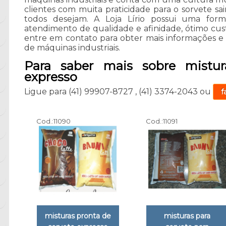
clientes com muita praticidade para o sorvete s
todos desejam. A Loja Lírio possui uma for
atendimento de qualidade e afinidade, ótimo custo
entre em contato para obter mais informações 
de máquinas industriais.
Para saber mais sobre mistur
expresso
Ligue para
(41) 99907-8727
,
(41) 3374-2043
ou
f
Cod.:
11090
Cod.:
11091
misturas pronta de
misturas para