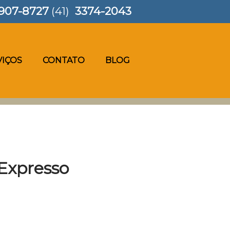
907-8727
(41)
3374-2043
VIÇOS
CONTATO
BLOG
 Expresso