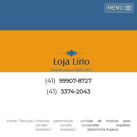
MENU
(41)
99907-8727
(41)
3374-2043
Home
Serviços
misturas para
mistura para
loja de mistura para
sorvete
sorvete tipo
sorvete expresso
expresso
expresso
italianinha Itupeva