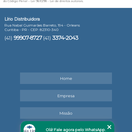
do Código Penal –
Lei 9610/98 - Lei de direitos autorais
.
Lírio Distribuidora
Rua Nabal Guimarães Barreto, 194 - Orleans
Curitiba - PR - CEP: 82310-340
99907-8727
3374-2043
(41)
(41)
Home
Empresa
Missão
Olá! Fale agora pelo WhatsApp.
Serviços