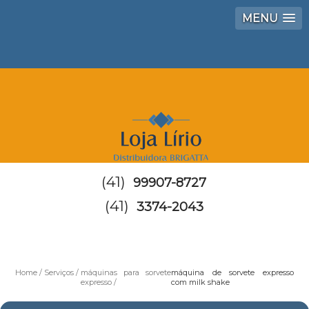
MENU
(41)
99907-8727
(41)
3374-2043
Home
Serviços
máquinas para sorvete
máquina de sorvete expresso
expresso
com milk shake