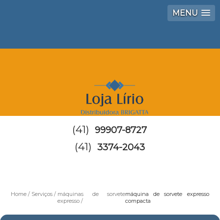
MENU
(41)
99907-8727
(41)
3374-2043
Home
Serviços
máquinas de sorvete
máquina de sorvete expresso
expresso
compacta