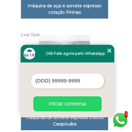
máquina de açai e sorvete expresso
cotação Pinhais
Cod.:
7249
Olá! Fale agora pelo WhatsApp.
Iniciar conversa
1
máquinas de sorvete expresso 5 bicos
Carapicuíba