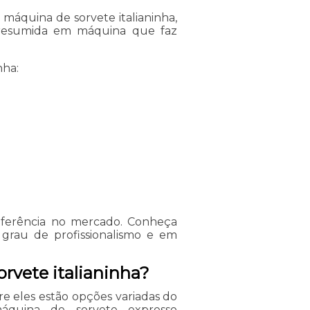
máquina de sorvete italianinha,
 resumida em máquina que faz
nha:
eferência no mercado. Conheça
 grau de profissionalismo e em
rvete italianinha?
re eles estão opções variadas do
áquina de sorvete expresso