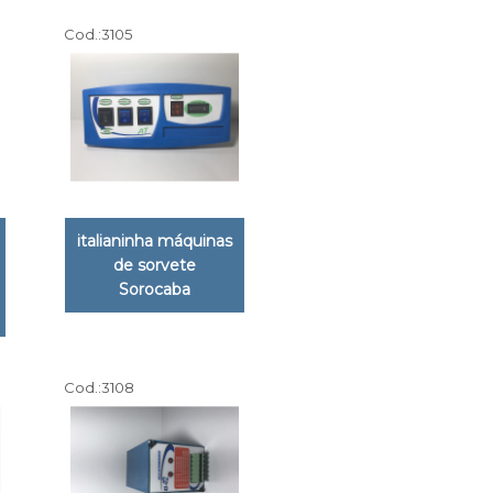
Cod.:
3105
italianinha máquinas
de sorvete
Sorocaba
Cod.:
3108