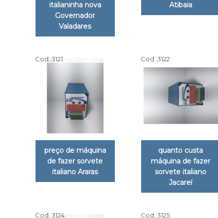
italianinha nova
Atibaia
Governador
Valadares
Cod.:
3121
Cod.:
3122
preço de máquina
quanto custa
de fazer sorvete
máquina de fazer
italiano Araras
sorvete italiano
Jacareí
Cod.:
3124
Cod.:
3125