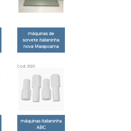
máquinas de
sorvete italianinha
nova Marapoama
Cod.:
3120
máquinas italianinha
ABC