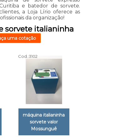
Curitiba e batedor de sorvete.
lientes, a Loja Lírio oferece as
issionais da organização!
 sorvete italianinha
aça uma cotação
Cod.:
3102
máquina italianinha
sorvete valor
Mossunguê