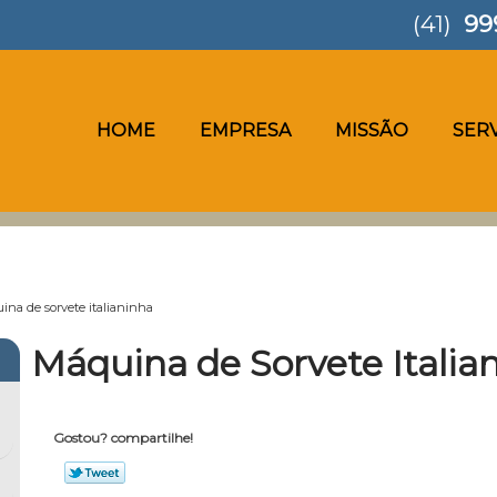
(41)
99
HOME
EMPRESA
MISSÃO
SER
ina de sorvete italianinha
Máquina de Sorvete Italia
Gostou? compartilhe!