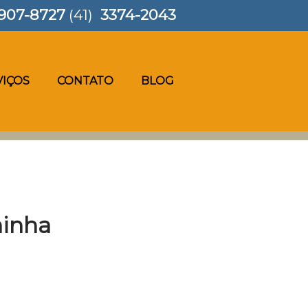
907-8727
(41)
3374-2043
VIÇOS
CONTATO
BLOG
ninha