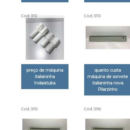
Cod.:
3112
Cod.:
3113
preço de máquina
quanto custa
italianinha
máquina de sorvete
Indaiatuba
italianinha nova
Pilarzinho
Cod.:
3115
Cod.:
3116