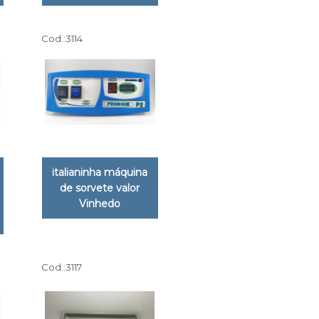
Cod.:
3114
italianinha máquina
de sorvete valor
Vinhedo
Cod.:
3117