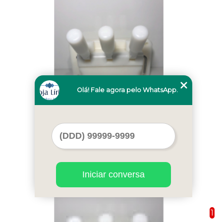
Olá! Fale agora pelo WhatsApp.
valor de frente extratora para italianinha
Jardim Elias
Cod.:
4630
Iniciar conversa
1