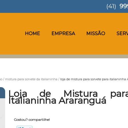
(41)
99
HOME
EMPRESA
MISSÃO
SER
so
mistura para sorvete da italianinha
loja de mistura para sorvete para italianinha
Loja de Mistura par
Italianinha Araranguá
Gostou? compartilhe!