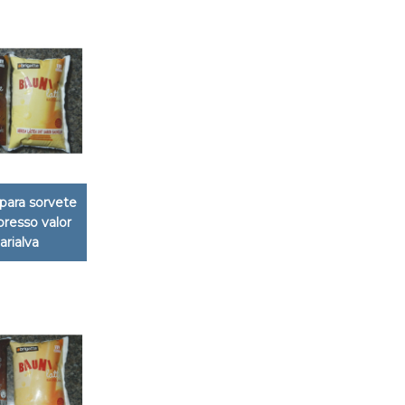
para sorvete
presso valor
rialva