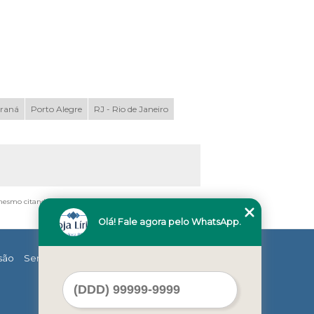
araná
Porto Alegre
RJ - Rio de Janeiro
 mesmo citando nossos links, é proibida sem a autorização
Olá! Fale agora pelo WhatsApp.
são
Serviços
Contato
Mapa do site