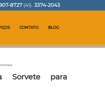
907-8727
(41)
3374-2043
VIÇOS
CONTATO
BLOG
 Araranguá
a Sorvete para