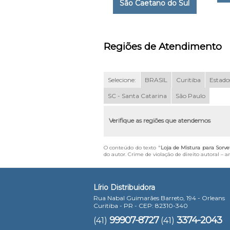
São Caetano do Sul
Regiões de Atendimento
Selecione:
BRASIL
Curitiba
Estados
SC - Santa Catarina
São Paulo
Verifique as regiões que atendemos
O conteúdo do texto "
Loja de Mistura para Sorv
do autor. Crime de violação de direito autoral – 
Lírio Distribuidora
Rua Nabal Guimarães Barreto, 194 - Orleans
Curitiba - PR - CEP: 82310-340
99907-8727
3374-2043
(41)
(41)