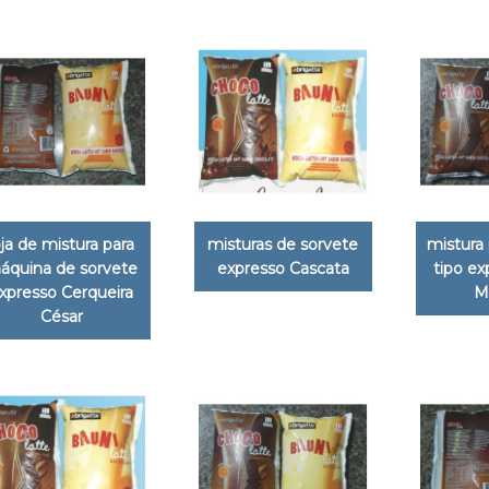
oja de mistura para
misturas de sorvete
mistura 
áquina de sorvete
expresso Cascata
tipo ex
xpresso Cerqueira
Ma
César