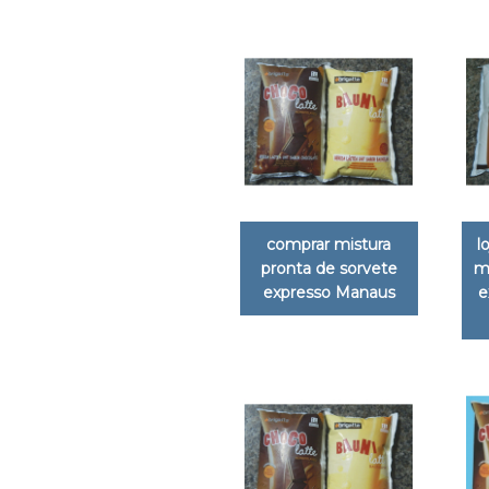
comprar mistura
l
pronta de sorvete
m
expresso Manaus
e