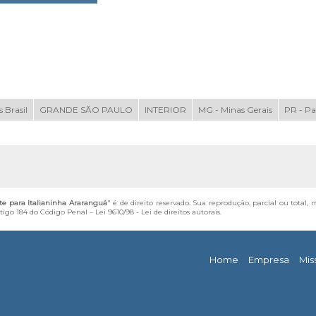
 Brasil
GRANDE SÃO PAULO
INTERIOR
MG - Minas Gerais
PR - P
ete para Italianinha Araranguá
" é de direito reservado. Sua reprodução, parcial ou total,
artigo 184 do Código Penal –
Lei 9610/98 - Lei de direitos autorais
.
Home
Empresa
Mis