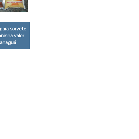
para sorvete
ianinha valor
ranaguá