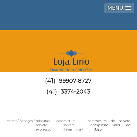
MENU
(41)
99907-8727
(41)
3374-2043
Home
Serviços
misturas para
mistura para
mistura de sorvete
sorvete
sorvete da
expresso valor São
expresso
italianinha
João