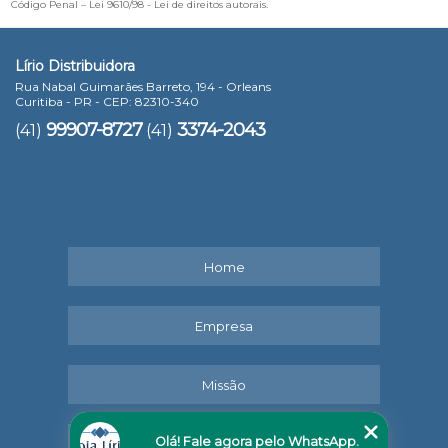
Código Penal –
Lei 9610/98 - Lei de direitos autorais
.
Lírio Distribuidora
Rua Nabal Guimarães Barreto, 194 - Orleans
Curitiba - PR - CEP: 82310-340
99907-8727
3374-2043
(41)
(41)
Home
Empresa
Missão
Olá! Fale agora pelo WhatsApp.
Serviços