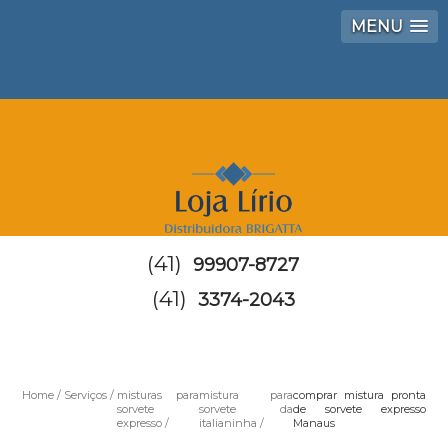
MENU
(41)
99907-8727
(41)
3374-2043
Home
Serviços
misturas para
mistura para
comprar mistura pronta
sorvete
sorvete da
de sorvete expresso
expresso
italianinha
Manaus