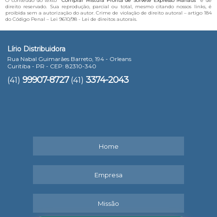
O conteúdo do texto "
Comprar Mistura Pronta de Sorvete Expresso Manaus
" é de
direito reservado. Sua reprodução, parcial ou total, mesmo citando nossos links, é
proibida sem a autorização do autor. Crime de violação de direito autoral – artigo 184
do Código Penal –
Lei 9610/98 - Lei de direitos autorais
.
Lírio Distribuidora
Rua Nabal Guimarães Barreto, 194 - Orleans
Curitiba - PR - CEP: 82310-340
99907-8727
3374-2043
(41)
(41)
Home
Empresa
Missão