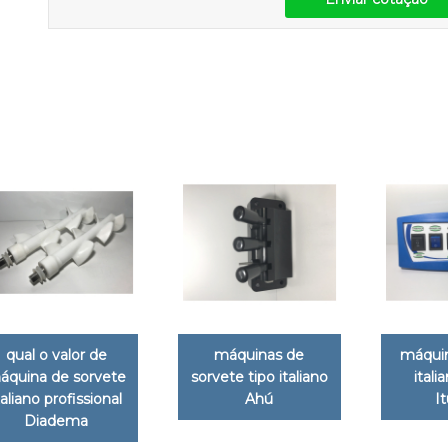
qual o valor de
máquinas de
máquin
áquina de sorvete
sorvete tipo italiano
itali
taliano profissional
Ahú
I
Diadema