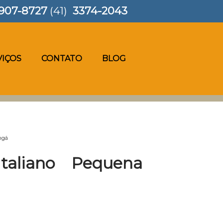
907-8727
(41)
3374-2043
VIÇOS
CONTATO
BLOG
ngá
taliano Pequena