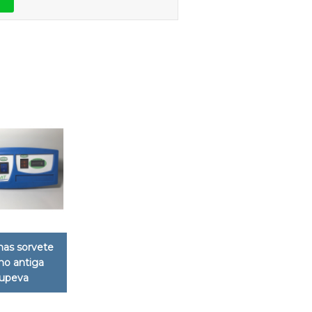
as sorvete
ano antiga
tupeva