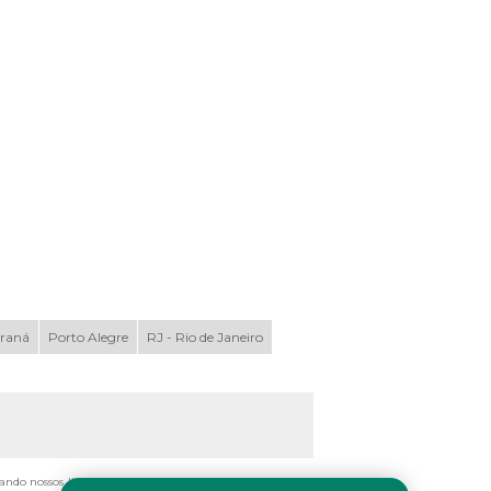
araná
Porto Alegre
RJ - Rio de Janeiro
tando nossos links, é proibida sem a autorização do autor.