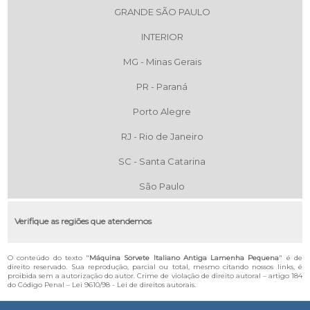
GRANDE SÃO PAULO
INTERIOR
MG - Minas Gerais
PR - Paraná
Porto Alegre
RJ - Rio de Janeiro
SC - Santa Catarina
São Paulo
Verifique as regiões que atendemos
O conteúdo do texto "
Máquina Sorvete Italiano Antiga Lamenha Pequena
" é de
direito reservado. Sua reprodução, parcial ou total, mesmo citando nossos links, é
proibida sem a autorização do autor. Crime de violação de direito autoral – artigo 184
do Código Penal –
Lei 9610/98 - Lei de direitos autorais
.