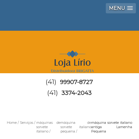
MENU
(41)
99907-8727
(41)
3374-2043
Home
Serviços
máquinas de
máquina de
máquina sorvete italiano
sorvete
sorvete italiano
antiga Lamenha
italiano
pequena
Pequena