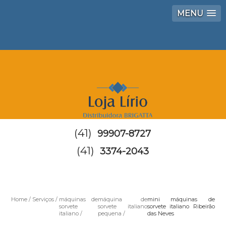
MENU
(41)
99907-8727
(41)
3374-2043
Home
Serviços
máquinas de
máquina de
mini máquinas de
sorvete
sorvete italiano
sorvete italiano Ribeirão
italiano
pequena
das Neves