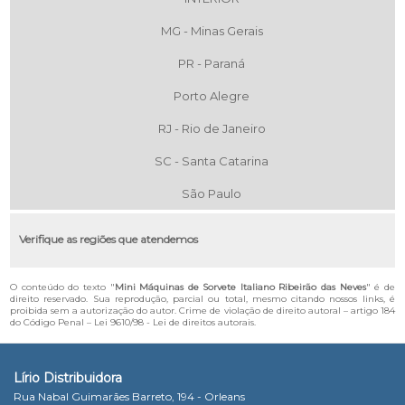
MG - Minas Gerais
PR - Paraná
Porto Alegre
RJ - Rio de Janeiro
SC - Santa Catarina
São Paulo
Verifique as regiões que atendemos
O conteúdo do texto "
Mini Máquinas de Sorvete Italiano Ribeirão das Neves
" é de
direito reservado. Sua reprodução, parcial ou total, mesmo citando nossos links, é
proibida sem a autorização do autor. Crime de violação de direito autoral – artigo 184
do Código Penal –
Lei 9610/98 - Lei de direitos autorais
.
Lírio Distribuidora
Rua Nabal Guimarães Barreto, 194 - Orleans