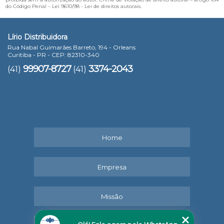
do Código Penal –
Lei 9610/98 - Lei de direitos autorais
.
Lírio Distribuidora
Rua Nabal Guimarães Barreto, 194 - Orleans
Curitiba - PR - CEP: 82310-340
99907-8727
3374-2043
(41)
(41)
Home
Empresa
Missão