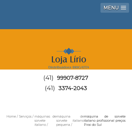
MENU
(41)
99907-8727
(41)
3374-2043
Home
Serviços
máquinas de
máquina de
máquina de sorvete
sorvete
sorvete italiano
italiano profissional preços
italiano
pequena
Pirai do Sul