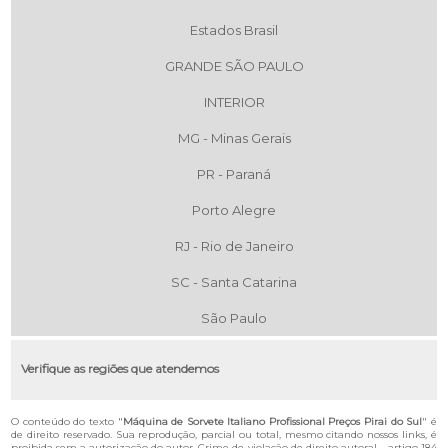
Estados Brasil
GRANDE SÃO PAULO
INTERIOR
MG - Minas Gerais
PR - Paraná
Porto Alegre
RJ - Rio de Janeiro
SC - Santa Catarina
São Paulo
Verifique as regiões que atendemos
O conteúdo do texto "
Máquina de Sorvete Italiano Profissional Preços Pirai do Sul
" é
de direito reservado. Sua reprodução, parcial ou total, mesmo citando nossos links, é
proibida sem a autorização do autor. Crime de violação de direito autoral – artigo 184