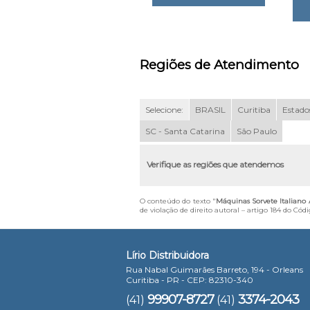
Regiões de Atendimento
Selecione:
BRASIL
Curitiba
Estados
SC - Santa Catarina
São Paulo
Verifique as regiões que atendemos
O conteúdo do texto "
Máquinas Sorvete Italiano 
de violação de direito autoral – artigo 184 do Cód
Lírio Distribuidora
Rua Nabal Guimarães Barreto, 194 - Orleans
Curitiba - PR - CEP: 82310-340
99907-8727
3374-2043
(41)
(41)