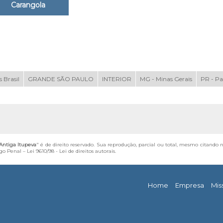
Carangola
 Brasil
GRANDE SÃO PAULO
INTERIOR
MG - Minas Gerais
PR - P
Antiga Itupeva
" é de direito reservado. Sua reprodução, parcial ou total, mesmo citando 
igo Penal –
Lei 9610/98 - Lei de direitos autorais
.
Home
Empresa
Mis