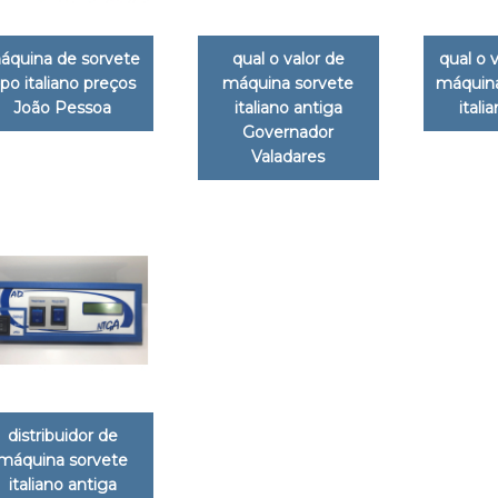
áquina de sorvete
qual o valor de
qual o 
ipo italiano preços
máquina sorvete
máquina
João Pessoa
italiano antiga
itali
Governador
Valadares
distribuidor de
máquina sorvete
italiano antiga