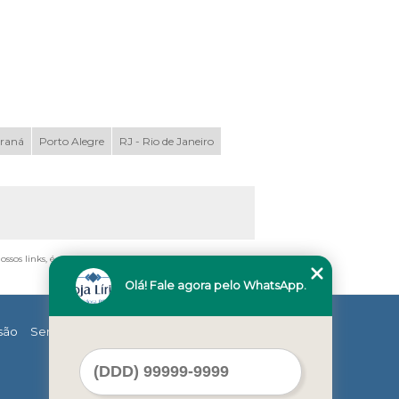
araná
Porto Alegre
RJ - Rio de Janeiro
nossos links, é proibida sem a autorização do autor. Crime
Olá! Fale agora pelo WhatsApp.
são
Serviços
Contato
Mapa do site