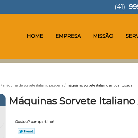
(41)
99
HOME
EMPRESA
MISSÃO
SER
máquina de sorvete italiano pequena
máquinas sorvete italiano antiga Itupeva
Máquinas Sorvete Italiano
Gostou? compartilhe!