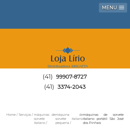
MENU
(41)
99907-8727
(41)
3374-2043
Home
Serviços
máquinas de
máquina de
máquinas de sorvete
sorvete
sorvete italiano
italiano portátil São José
italiano
pequena
dos Pinhais