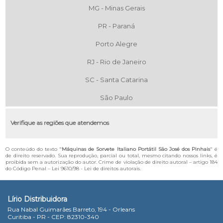
MG - Minas Gerais
PR - Paraná
Porto Alegre
RJ - Rio de Janeiro
SC - Santa Catarina
São Paulo
Verifique as regiões que atendemos
O conteúdo do texto "
Máquinas de Sorvete Italiano Portátil São José dos Pinhais
" é
de direito reservado. Sua reprodução, parcial ou total, mesmo citando nossos links, é
proibida sem a autorização do autor. Crime de violação de direito autoral – artigo 184
do Código Penal –
Lei 9610/98 - Lei de direitos autorais
.
Lírio Distribuidora
Rua Nabal Guimarães Barreto, 194 - Orleans
Curitiba - PR - CEP: 82310-340