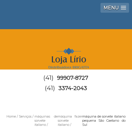
MENU
(41)
99907-8727
(41)
3374-2043
Home
Serviços
máquinas de
máquina fazer
máquina de sorvete italiano
sorvete
sorvete
pequena São Caetano do
italiano
italiano
Sul