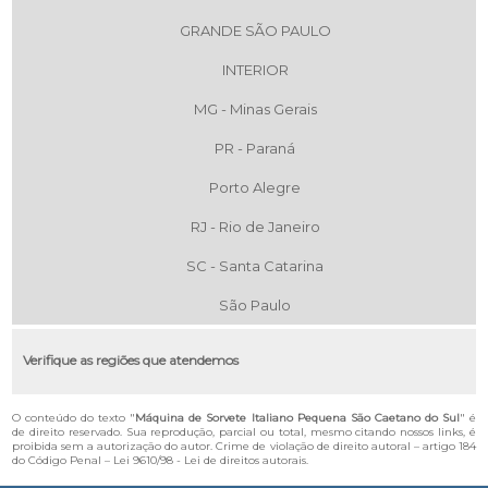
GRANDE SÃO PAULO
INTERIOR
MG - Minas Gerais
PR - Paraná
Porto Alegre
RJ - Rio de Janeiro
SC - Santa Catarina
São Paulo
Verifique as regiões que atendemos
O conteúdo do texto "
Máquina de Sorvete Italiano Pequena São Caetano do Sul
" é
de direito reservado. Sua reprodução, parcial ou total, mesmo citando nossos links, é
proibida sem a autorização do autor. Crime de violação de direito autoral – artigo 184
do Código Penal –
Lei 9610/98 - Lei de direitos autorais
.