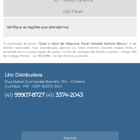
SC - Santa Catarina
São Paulo
Verifique as regiões que atendemos
O conteúdo do texto "
Qual o Valor de Máquina Fazer Sorvete Italiano Bauru
" é de
direito reservado. Sua reprodução, parcial ou total, mesmo citando nossos links, é
proibida sem a autorização do autor. Crime de violação de direito autoral – artigo 184
do Código Penal –
Lei 9610/98 - Lei de direitos autorais
.
Lírio Distribuidora
Rua Nabal Guimarães Barreto, 194 - Orleans
Curitiba - PR - CEP: 82310-340
99907-8727
3374-2043
(41)
(41)
Home