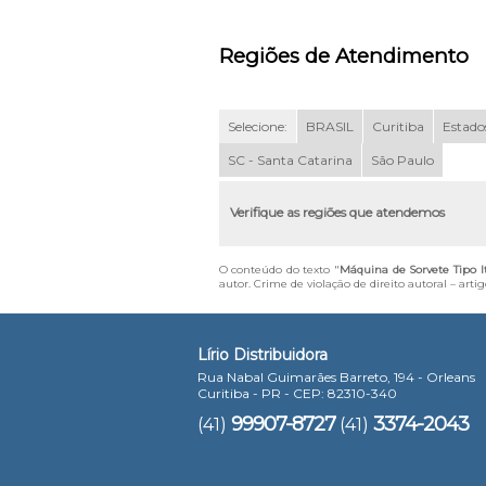
Regiões de Atendimento
Selecione:
BRASIL
Curitiba
Estados
SC - Santa Catarina
São Paulo
Verifique as regiões que atendemos
O conteúdo do texto "
Máquina de Sorvete Tipo 
autor. Crime de violação de direito autoral – art
Lírio Distribuidora
Rua Nabal Guimarães Barreto, 194 - Orleans
Curitiba - PR - CEP: 82310-340
99907-8727
3374-2043
(41)
(41)