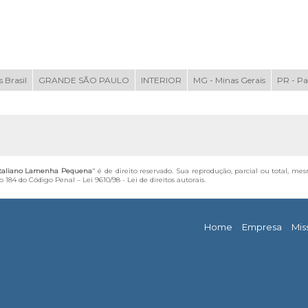
 Brasil
GRANDE SÃO PAULO
INTERIOR
MG - Minas Gerais
PR - P
Italiano Lamenha Pequena
" é de direito reservado. Sua reprodução, parcial ou total, me
igo 184 do Código Penal –
Lei 9610/98 - Lei de direitos autorais
.
Home
Empresa
Mis