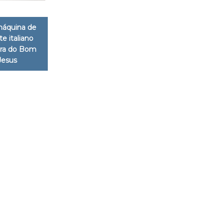
máquina de
te italiano
ora do Bom
Jesus