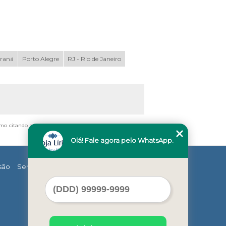
araná
Porto Alegre
RJ - Rio de Janeiro
smo citando nossos links, é proibida sem a autorização do
Olá! Fale agora pelo WhatsApp.
são
Serviços
Contato
Mapa do site