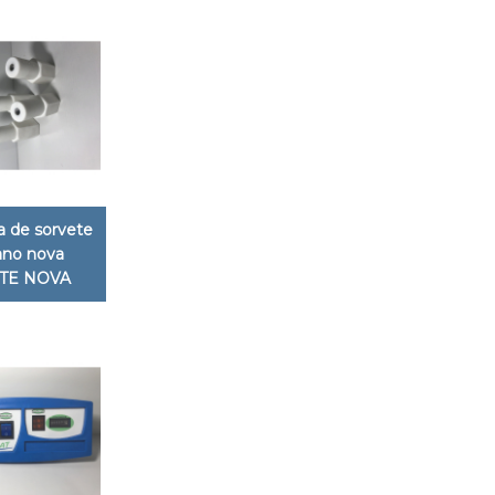
 de sorvete
iano nova
TE NOVA