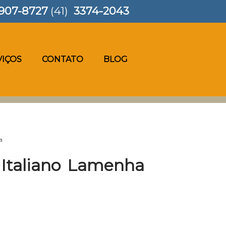
907-8727
(41)
3374-2043
VIÇOS
CONTATO
BLOG
a
 Italiano Lamenha