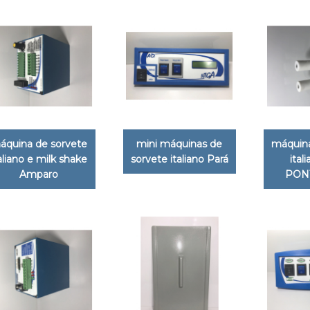
áquina de sorvete
mini máquinas de
máquina
aliano e milk shake
sorvete italiano Pará
ital
Amparo
PON