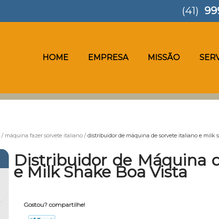
(41)
99
HOME
EMPRESA
MISSÃO
SER
máquina fazer sorvete italiano
distribuidor de máquina de sorvete italiano e milk
Distribuidor de Máquina d
e Milk Shake Boa Vista
Gostou? compartilhe!