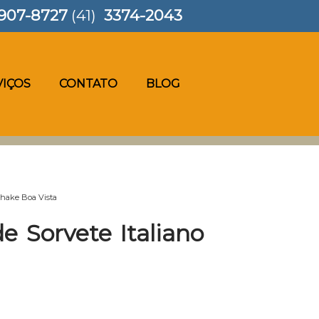
907-8727
(41)
3374-2043
VIÇOS
CONTATO
BLOG
 shake Boa Vista
e Sorvete Italiano