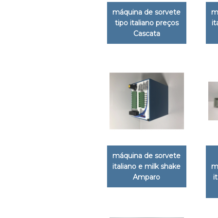
máquina de sorvete
m
tipo italiano preços
i
Cascata
máquina de sorvete
italiano e milk shake
m
Amparo
i