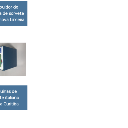
ibuidor de
 de sorvete
 nova Limeira
uinas de
te italiano
a Curitiba