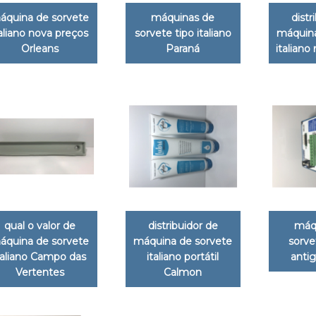
áquina de sorvete
máquinas de
distr
taliano nova preços
sorvete tipo italiano
máquina
Orleans
Paraná
italiano
qual o valor de
distribuidor de
máq
áquina de sorvete
máquina de sorvete
sorve
taliano Campo das
italiano portátil
antig
Vertentes
Calmon