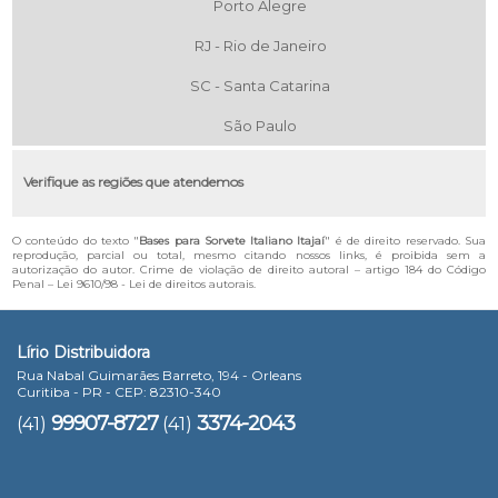
Porto Alegre
RJ - Rio de Janeiro
SC - Santa Catarina
São Paulo
Verifique as regiões que atendemos
O conteúdo do texto "
Bases para Sorvete Italiano Itajaí
" é de direito reservado. Sua
reprodução, parcial ou total, mesmo citando nossos links, é proibida sem a
autorização do autor. Crime de violação de direito autoral – artigo 184 do Código
Penal –
Lei 9610/98 - Lei de direitos autorais
.
Lírio Distribuidora
Rua Nabal Guimarães Barreto, 194 - Orleans
Curitiba - PR - CEP: 82310-340
99907-8727
3374-2043
(41)
(41)