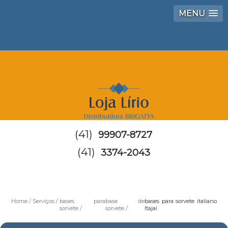
MENU
(41)
99907-8727
(41)
3374-2043
Home
Serviços
bases para
base de
bases para sorvete italiano
sorvete
sorvete
Itajaí