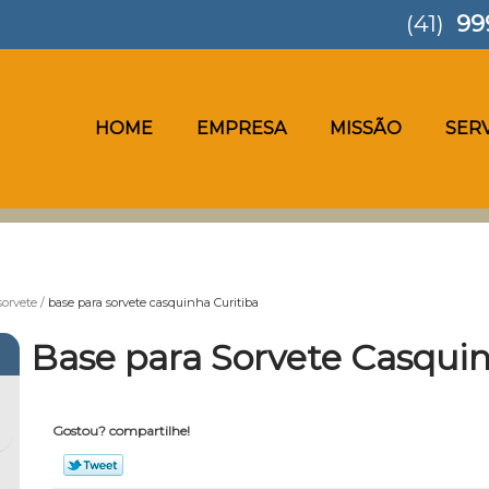
(41)
99
HOME
EMPRESA
MISSÃO
SER
sorvete
base para sorvete casquinha Curitiba
Base para Sorvete Casquin
Gostou? compartilhe!