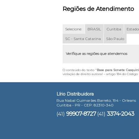
Regiões de Atendimento
Selecione:
BRASIL
Curitiba
Estados
SC - Santa Catarina
São Paulo
Verifique as regiões que atendemos
O conteúdo do texto "
Base para Sorvete Casquin
violação de direito autoral – artigo 184 do Código
Lírio Distribuidora
Rua Nabal Guimarães Barreto, 194 - Orleans
Curitiba - PR - CEP: 82310-340
99907-8727
3374-2043
(41)
(41)