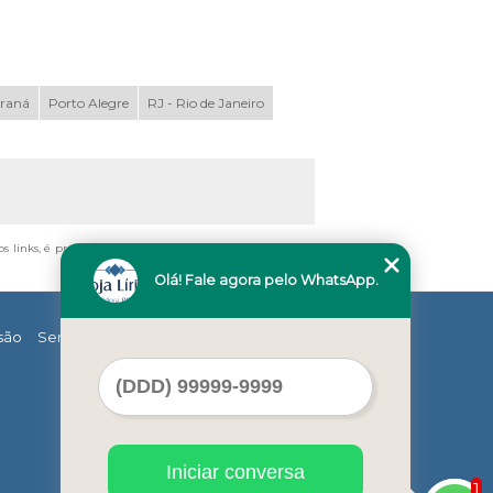
araná
Porto Alegre
RJ - Rio de Janeiro
os links, é proibida sem a autorização do autor. Crime de
Olá! Fale agora pelo WhatsApp.
são
Serviços
Contato
Mapa do site
Iniciar conversa
1