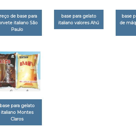
reço de base para
base para gelato
base p
orvete italiano São
italiano valores Ahú
de máqu
Paulo
base para gelato
italiano Montes
Claros