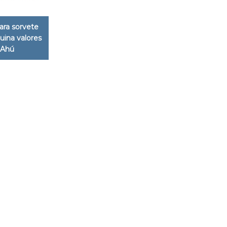
ara sorvete
ina valores
Ahú