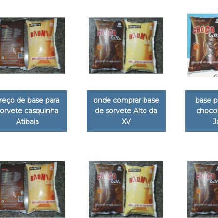
reço de base para
onde comprar base
base p
sorvete casquinha
de sorvete Alto da
chocol
Atibaia
XV
J