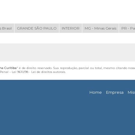
 Brasil
GRANDE SÃO PAULO
INTERIOR
MG - Minas Gerais
PR - P
ha Curitiba
" é de direito reservado. Sua reprodução, parcial ou total, mesmo citando noss
 Penal –
Lei 9610/98 - Lei de direitos autorais
.
Home
Empresa
Mis