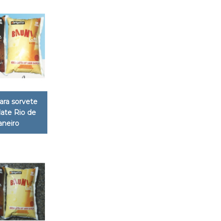
ara sorvete
ate Rio de
aneiro