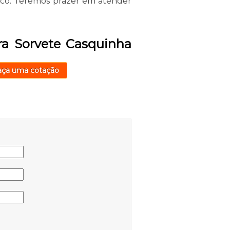
osco. Teremos prazer em atender
ra Sorvete Casquinha
aça uma cotação