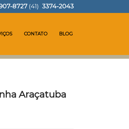
907-8727
(41)
3374-2043
VIÇOS
CONTATO
BLOG
inha Araçatuba