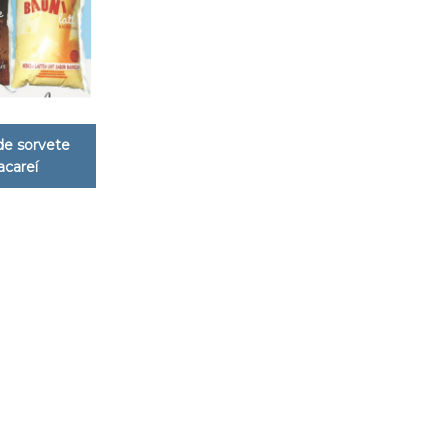
de sorvete
acareí