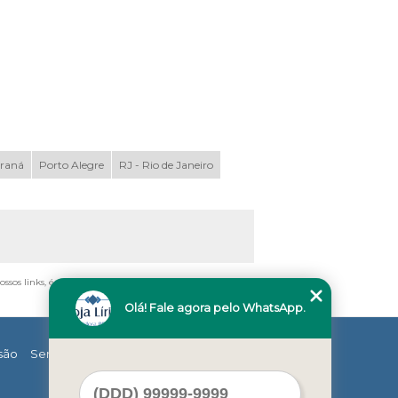
araná
Porto Alegre
RJ - Rio de Janeiro
ossos links, é proibida sem a autorização do autor. Crime
Olá! Fale agora pelo WhatsApp.
são
Serviços
Contato
Mapa do site