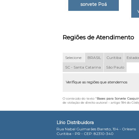
sorvete Poá
Regiões de Atendimento
Selecione:
BRASIL
Curitiba
Estados
SC - Santa Catarina
São Paulo
Verifique as regiões que atendemos
O conteúdo do texto "
Bases para Sorvete Casqui
de violação de direito autoral – artigo 184 do Cód
Lírio Distribuidora
Rua Nabal Guimarães Barreto, 194 - Orleans
Curitiba - PR - CEP: 82310-340