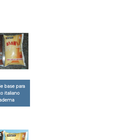
e base para
o italiano
iadema