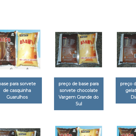
base para sorvete
preço de base para
preço d
de casquinha
sorvete chocolate
gelat
Guarulhos
Vargem Grande do
D
Sul