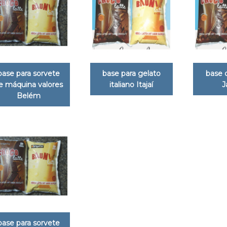
base para sorvete
base para gelato
base 
e máquina valores
italiano Itajaí
J
Belém
base para sorvete