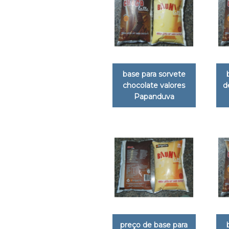
base para sorvete
chocolate valores
d
Papanduva
preço de base para