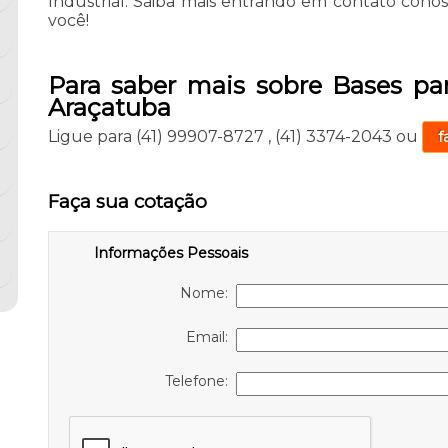
Industrial. Saiba mais entrando em contato con
você!
Para saber mais sobre Bases pa
Araçatuba
Ligue para
(41) 99907-8727
,
(41) 3374-2043
ou
f
Faça sua cotação
Informações Pessoais
Nome:
Email:
Telefone: