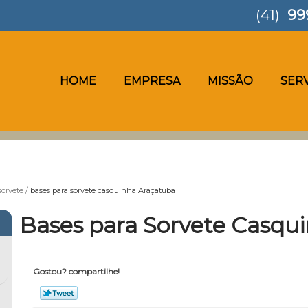
(41)
99
HOME
EMPRESA
MISSÃO
SER
sorvete
bases para sorvete casquinha Araçatuba
Bases para Sorvete Casqu
Gostou? compartilhe!