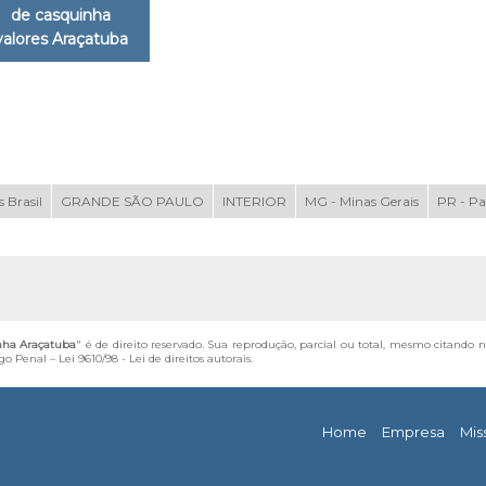
de casquinha
valores Araçatuba
 Brasil
GRANDE SÃO PAULO
INTERIOR
MG - Minas Gerais
PR - P
nha Araçatuba
" é de direito reservado. Sua reprodução, parcial ou total, mesmo citando n
igo Penal –
Lei 9610/98 - Lei de direitos autorais
.
Home
Empresa
Mis