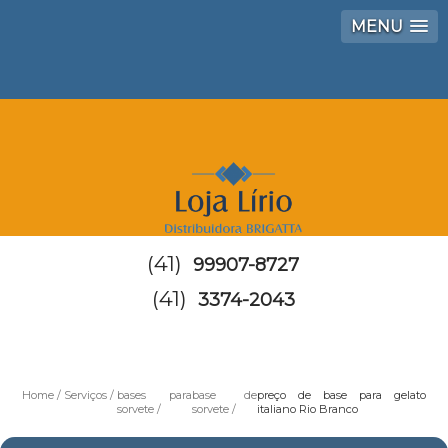
MENU
(41)
99907-8727
(41)
3374-2043
Home
Serviços
bases para
base de
preço de base para gelato
sorvete
sorvete
italiano Rio Branco