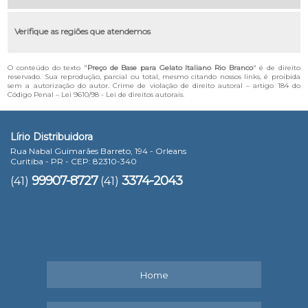
Verifique as regiões que atendemos
O conteúdo do texto "
Preço de Base para Gelato Italiano Rio Branco
" é de direito
reservado. Sua reprodução, parcial ou total, mesmo citando nossos links, é proibida
sem a autorização do autor. Crime de violação de direito autoral – artigo 184 do
Código Penal –
Lei 9610/98 - Lei de direitos autorais
.
Lírio Distribuidora
Rua Nabal Guimarães Barreto, 194 - Orleans
Curitiba - PR - CEP: 82310-340
99907-8727
3374-2043
(41)
(41)
Home