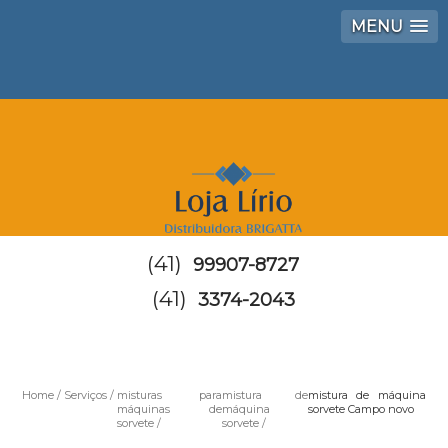
MENU
(41)
99907-8727
(41)
3374-2043
Home
Serviços
misturas para
mistura de
mistura de máquina
máquinas de
máquina
sorvete Campo novo
sorvete
sorvete