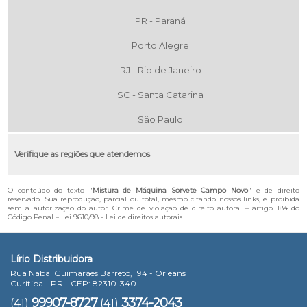
PR - Paraná
Porto Alegre
RJ - Rio de Janeiro
SC - Santa Catarina
São Paulo
Verifique as regiões que atendemos
O conteúdo do texto "
Mistura de Máquina Sorvete Campo Novo
" é de direito
reservado. Sua reprodução, parcial ou total, mesmo citando nossos links, é proibida
sem a autorização do autor. Crime de violação de direito autoral – artigo 184 do
Código Penal –
Lei 9610/98 - Lei de direitos autorais
.
Lírio Distribuidora
Rua Nabal Guimarães Barreto, 194 - Orleans
Curitiba - PR - CEP: 82310-340
99907-8727
3374-2043
(41)
(41)