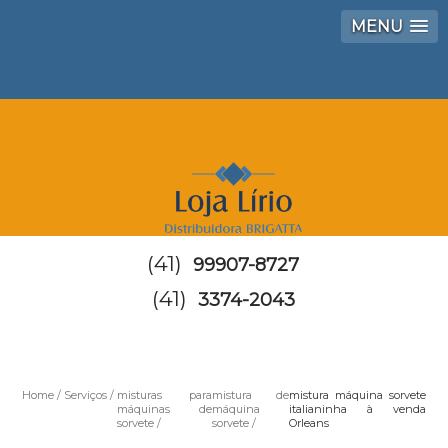
MENU
(41)
99907-8727
(41)
3374-2043
Home
Serviços
misturas para
mistura de
mistura máquina sorvete
máquinas de
máquina
italianinha à venda
sorvete
sorvete
Orleans