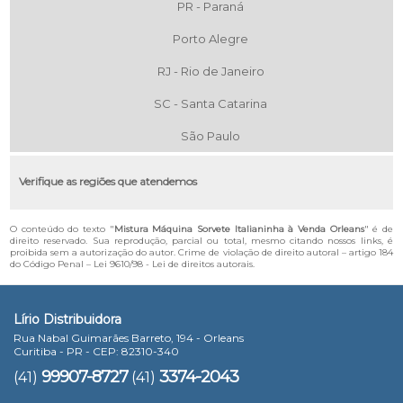
PR - Paraná
Porto Alegre
RJ - Rio de Janeiro
SC - Santa Catarina
São Paulo
Verifique as regiões que atendemos
O conteúdo do texto "
Mistura Máquina Sorvete Italianinha à Venda Orleans
" é de
direito reservado. Sua reprodução, parcial ou total, mesmo citando nossos links, é
proibida sem a autorização do autor. Crime de violação de direito autoral – artigo 184
do Código Penal –
Lei 9610/98 - Lei de direitos autorais
.
Lírio Distribuidora
Rua Nabal Guimarães Barreto, 194 - Orleans
Curitiba - PR - CEP: 82310-340
99907-8727
3374-2043
(41)
(41)