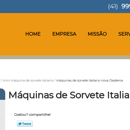
(41)
99
HOME
EMPRESA
MISSÃO
SER
mini máquina de sorvete italiano
máquinas de sorvete italiano nova Diadema
Máquinas de Sorvete Ital
Gostou? compartilhe!