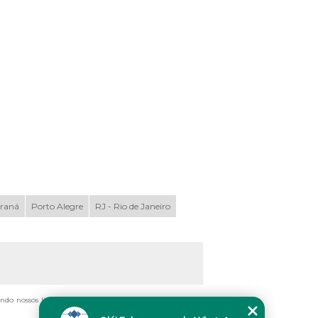
araná
Porto Alegre
RJ - Rio de Janeiro
ando nossos links, é proibida sem a autorização do autor.