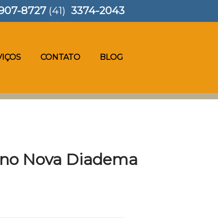
907-8727
(41)
3374-2043
VIÇOS
CONTATO
BLOG
iano Nova Diadema