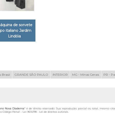
áquina de sorvete
ipo italiano Jardim
Lindóia
 Brasil
GRANDE SÃO PAULO
INTERIOR
MG - Minas Gerais
PR - P
iano Nova Diadema
" é de direito reservado. Sua reprodução, parcial ou total, mesmo cit
 do Código Penal –
Lei 9610/98 - Lei de direitos autorais
.