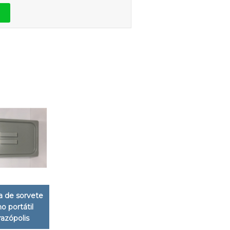
 de sorvete
no portátil
azópolis