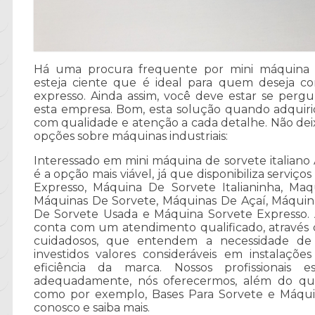
Há uma procura frequente por mini máquina de 
esteja ciente que é ideal para quem deseja 
expresso. Ainda assim, você deve estar se per
esta empresa. Bom, esta solução quando adquiri
com qualidade e atenção a cada detalhe. Não deix
opções sobre máquinas industriais:
Interessado em mini máquina de sorvete italiano A
é a opção mais viável, já que disponibiliza servi
Expresso, Máquina De Sorvete Italianinha, Maq
Máquinas De Sorvete, Máquinas De Açaí, Máquina
De Sorvete Usada e Máquina Sorvete Expresso.
conta com um atendimento qualificado, através d
cuidadosos, que entendem a necessidade de
investidos valores consideráveis em instalaçõ
eficiência da marca. Nossos profissionais 
adequadamente, nós oferecermos, além do que j
como por exemplo, Bases Para Sorvete e Máquina
conosco e saiba mais.