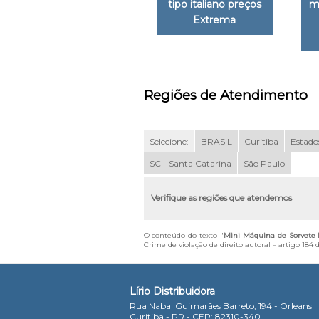
tipo italiano preços
m
Extrema
Regiões de Atendimento
Selecione:
BRASIL
Curitiba
Estados
SC - Santa Catarina
São Paulo
Verifique as regiões que atendemos
O conteúdo do texto "
Mini Máquina de Sorvete I
Crime de violação de direito autoral – artigo 184
Lírio Distribuidora
Rua Nabal Guimarães Barreto, 194 - Orleans
Curitiba - PR - CEP: 82310-340