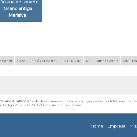
áquina de sorvete
italiano antiga
Marialva
 Brasil
GRANDE SÃO PAULO
INTERIOR
MG - Minas Gerais
PR - P
taliano Auxiliadora
" é de direito reservado. Sua reprodução, parcial ou total, mesmo cit
 do Código Penal –
Lei 9610/98 - Lei de direitos autorais
.
Home
Empresa
Mis