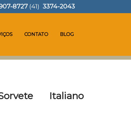
907-8727
(41)
3374-2043
VIÇOS
CONTATO
BLOG
vete Italiano