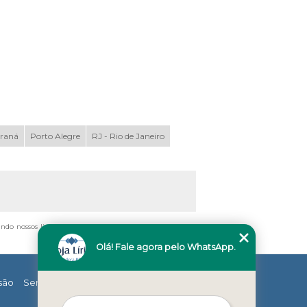
araná
Porto Alegre
RJ - Rio de Janeiro
ando nossos links, é proibida sem a autorização do autor.
Olá! Fale agora pelo WhatsApp.
são
Serviços
Contato
Mapa do site