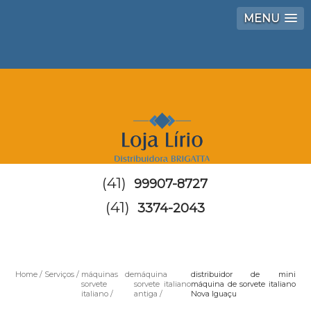
MENU
(41)
99907-8727
(41)
3374-2043
Home
Serviços
máquinas de
máquina
distribuidor de mini
sorvete
sorvete italiano
máquina de sorvete italiano
italiano
antiga
Nova Iguaçu