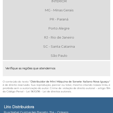
INTERIOR
MG - Minas Gerais
PR - Paraná
Porto Alegre
RJ - Rio de Janeiro
SC - Santa Catarina
São Paulo
Verifique as regiões que atendemos
O conteúdo do texto "
Distribuidor de Mini Máquina de Sorvete Italiano Nova Iguaçu
"
é de direito reservado. Sua reprodução, parcial ou total, mesmo citando nossos links, é
proibida sem a autorização do autor. Crime de violação de direito autoral – artigo 184
do Código Penal –
Lei 9610/98 - Lei de direitos autorais
.
Lírio Distribuidora
Rua Nabal Guimarães Barreto, 194 - Orleans