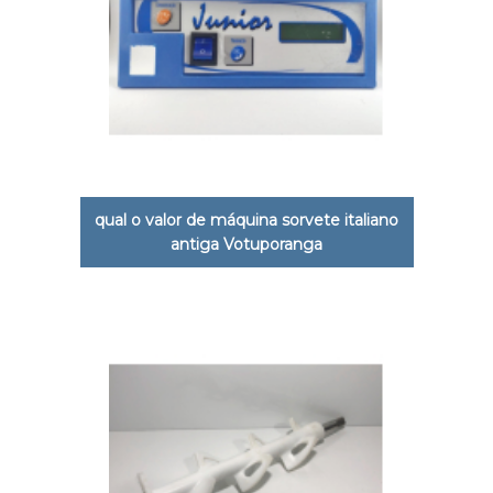
qual o valor de máquina sorvete italiano
antiga Votuporanga