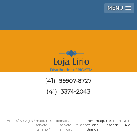
MENU
(41)
99907-8727
(41)
3374-2043
Home
Serviços
máquinas de
máquina
mini máquinas de sorvete
sorvete
sorvete italiano
italiano Fazenda Rio
italiano
antiga
Grande