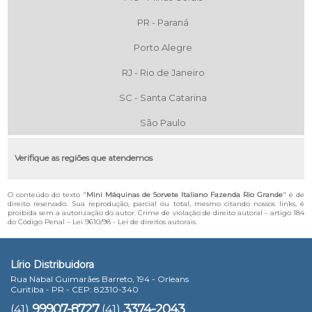
PR - Paraná
Porto Alegre
RJ - Rio de Janeiro
SC - Santa Catarina
São Paulo
Verifique as regiões que atendemos
O conteúdo do texto "
Mini Máquinas de Sorvete Italiano Fazenda Rio Grande
" é de
direito reservado. Sua reprodução, parcial ou total, mesmo citando nossos links, é
proibida sem a autorização do autor. Crime de violação de direito autoral – artigo 184
do Código Penal –
Lei 9610/98 - Lei de direitos autorais
.
Lírio Distribuidora
Rua Nabal Guimarães Barreto, 194 - Orleans
Curitiba - PR - CEP: 82310-340
99907-8727
3374-2043
(41)
(41)