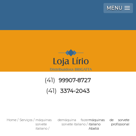
MENU
(41)
99907-8727
(41)
3374-2043
Home
Serviços
máquinas de
máquina fazer
máquinas de sorvete
sorvete
sorvete italiano
italiano profissional
italiano
Abatiá