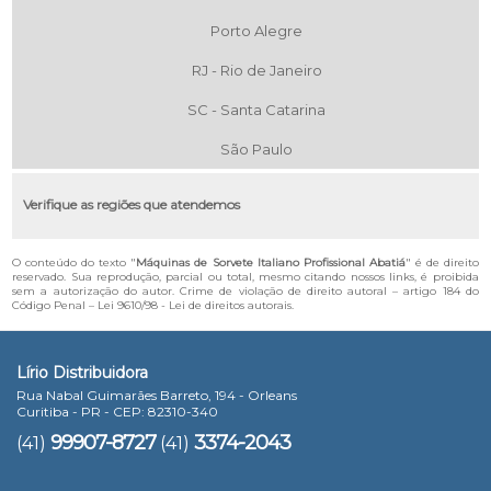
Porto Alegre
RJ - Rio de Janeiro
SC - Santa Catarina
São Paulo
Verifique as regiões que atendemos
O conteúdo do texto "
Máquinas de Sorvete Italiano Profissional Abatiá
" é de direito
reservado. Sua reprodução, parcial ou total, mesmo citando nossos links, é proibida
sem a autorização do autor. Crime de violação de direito autoral – artigo 184 do
Código Penal –
Lei 9610/98 - Lei de direitos autorais
.
Lírio Distribuidora
Rua Nabal Guimarães Barreto, 194 - Orleans
Curitiba - PR - CEP: 82310-340
99907-8727
3374-2043
(41)
(41)