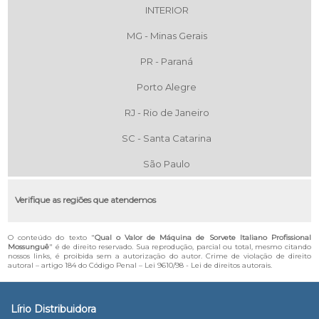
INTERIOR
MG - Minas Gerais
PR - Paraná
Porto Alegre
RJ - Rio de Janeiro
SC - Santa Catarina
São Paulo
Verifique as regiões que atendemos
O conteúdo do texto "
Qual o Valor de Máquina de Sorvete Italiano Profissional
Mossunguê
" é de direito reservado. Sua reprodução, parcial ou total, mesmo citando
nossos links, é proibida sem a autorização do autor. Crime de violação de direito
autoral – artigo 184 do Código Penal –
Lei 9610/98 - Lei de direitos autorais
.
Lírio Distribuidora