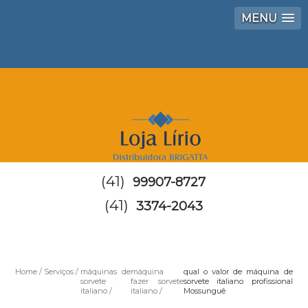
MENU
(41)
99907-8727
(41)
3374-2043
Home
Serviços
máquinas de
máquina
qual o valor de máquina de
sorvete
fazer sorvete
sorvete italiano profissional
italiano
italiano
Mossunguê