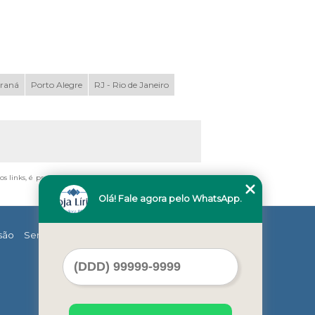
araná
Porto Alegre
RJ - Rio de Janeiro
sos links, é proibida sem a autorização do autor. Crime de
Olá! Fale agora pelo WhatsApp.
são
Serviços
Contato
Mapa do site