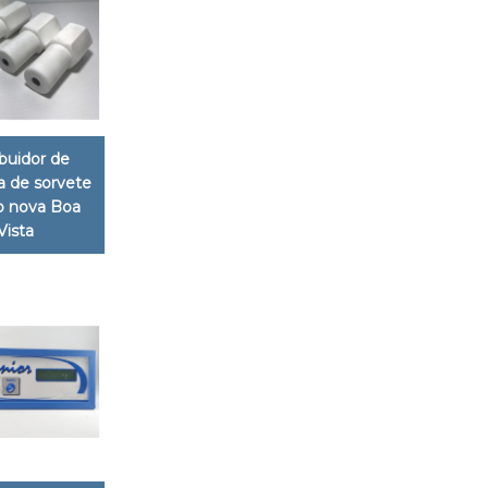
ibuidor de
 de sorvete
no nova Boa
Vista