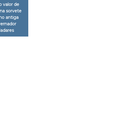
o valor de
na sorvete
ano antiga
ernador
ladares