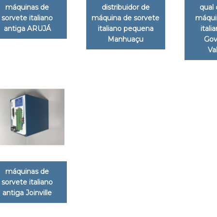
máquinas de
distribuidor de
qual 
sorvete italiano
máquina de sorvete
máqui
antiga ARUJÁ
italiano pequena
itali
Manhuaçu
Gov
Va
máquinas de
sorvete italiano
antiga Joinville