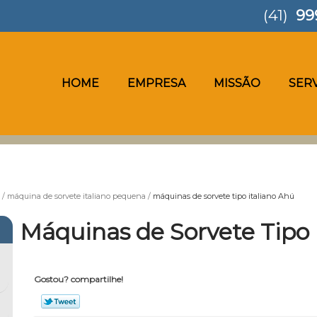
(41)
99
HOME
EMPRESA
MISSÃO
SER
máquina de sorvete italiano pequena
máquinas de sorvete tipo italiano Ahú
Máquinas de Sorvete Tipo 
Gostou? compartilhe!