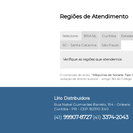
Regiões de Atendimento
Selecione:
BRASIL
Curitiba
Estados
SC - Santa Catarina
São Paulo
Verifique as regiões que atendemos
O conteúdo do texto "
Máquinas de Sorvete Tipo 
violação de direito autoral – artigo 184 do Código
Lírio Distribuidora
Rua Nabal Guimarães Barreto, 194 - Orleans
Curitiba - PR - CEP: 82310-340
99907-8727
3374-2043
(41)
(41)