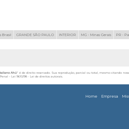
 Brasil
GRANDE SÃO PAULO
INTERIOR
MG - Minas Gerais
PR - P
Italiano Ahú
" é de direito reservado. Sua reprodução, parcial ou total, mesmo citando nos
 Penal –
Lei 9610/98 - Lei de direitos autorais
.
Home
Empresa
Mis