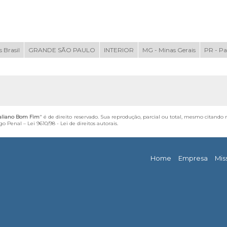
 Brasil
GRANDE SÃO PAULO
INTERIOR
MG - Minas Gerais
PR - P
taliano Bom Fim
" é de direito reservado. Sua reprodução, parcial ou total, mesmo citando 
igo Penal –
Lei 9610/98 - Lei de direitos autorais
.
Home
Empresa
Mis