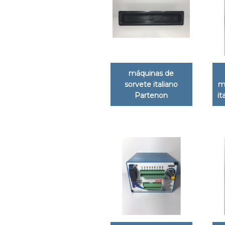
máquinas de
sorvete italiano
m
Partenon
it