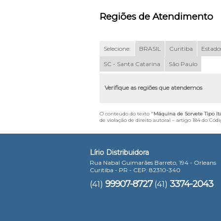
Regiões de Atendimento
Selecione:
BRASIL
Curitiba
Estados
SC - Santa Catarina
São Paulo
Verifique as regiões que atendemos
O conteúdo do texto "
Máquina de Sorvete Tipo I
de violação de direito autoral – artigo 184 do Cód
Lírio Distribuidora
Rua Nabal Guimarães Barreto, 194 - Orleans
Curitiba - PR - CEP: 82310-340
99907-8727
3374-2043
(41)
(41)