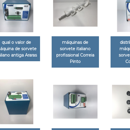
qual o valor de
máquinas de
distr
áquina de sorvete
sorvete italiano
máqu
aliano antiga Araras
profissional Correia
sorve
Pinto
Co