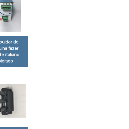
ibuidor de
ina fazer
te italiano
lorado