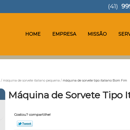
(41)
99
HOME
EMPRESA
MISSÃO
SER
máquina de sorvete italiano pequena
máquina de sorvete tipo italiano Bom Fim
Máquina de Sorvete Tipo 
Gostou? compartilhe!