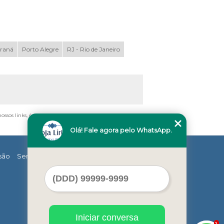
araná
Porto Alegre
RJ - Rio de Janeiro
nossos links, é proibida sem a autorização do autor. Crime
Olá! Fale agora pelo WhatsApp.
são
Serviços
Contato
Mapa do site
Iniciar conversa