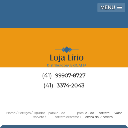
MENU
(41)
99907-8727
(41)
3374-2043
Home
Serviços
líquidos para
liquido para
líquido sorvete valor
sorvete
sorvete expresso
Lomba do Pinheiro