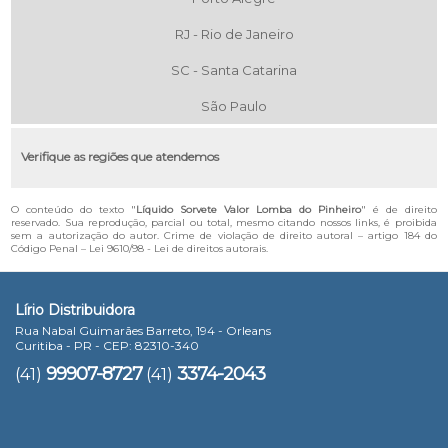
RJ - Rio de Janeiro
SC - Santa Catarina
São Paulo
Verifique as regiões que atendemos
O conteúdo do texto "
Líquido Sorvete Valor Lomba do Pinheiro
" é de direito
reservado. Sua reprodução, parcial ou total, mesmo citando nossos links, é proibida
sem a autorização do autor. Crime de violação de direito autoral – artigo 184 do
Código Penal –
Lei 9610/98 - Lei de direitos autorais
.
Lírio Distribuidora
Rua Nabal Guimarães Barreto, 194 - Orleans
Curitiba - PR - CEP: 82310-340
99907-8727
3374-2043
(41)
(41)