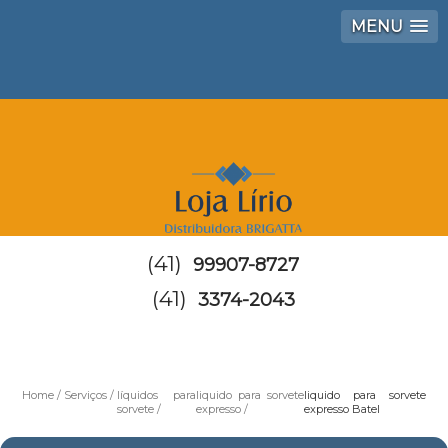
MENU
(41)
99907-8727
(41)
3374-2043
Home
Serviços
líquidos para
liquido para sorvete
liquido para sorvete
sorvete
expresso
expresso Batel