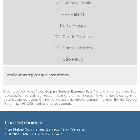
MG - Minas Gerais
PR - Paraná
Porto Alegre
RJ - Rio de Janeiro
SC - Santa Catarina
São Paulo
Verifique as regiões que atendemos
O conteúdo do texto "
Liquido para Sorvete Expresso Batel
" é de direito reservado. Sua
reprodução, parcial ou total, mesmo citando nossos links, é proibida sem a
autorização do autor. Crime de violação de direito autoral – artigo 184 do Código
Penal –
Lei 9610/98 - Lei de direitos autorais
.
Lírio Distribuidora
Rua Nabal Guimarães Barreto, 194 - Orleans
Curitiba - PR - CEP: 82310-340