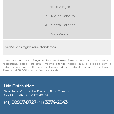
Porto Alegre
RJ - Rio de Janeiro
SC - Santa Catarina
São Paulo
Verifique as regiões que atendemos
O conteúdo do texto "
Preço de Base de Sorvete Pien
" é de direito reservado. Sua
reprodução, parcial ou total, mesmo citando nossos links, é proibida sem a
autorização do autor. Crime de violação de direito autoral – artigo 184 do Código
Penal –
Lei 9610/98 - Lei de direitos autorais
.
Lírio Distribuidora
Rua Nabal Guimarães Barreto, 194 - Orleans
Curitiba - PR - CEP: 82310-340
99907-8727
3374-2043
(41)
(41)