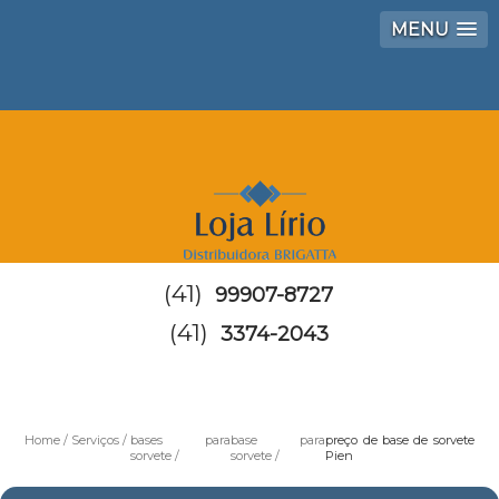
MENU
(41)
99907-8727
(41)
3374-2043
Home
Serviços
bases para
base para
preço de base de sorvete
sorvete
sorvete
Pien