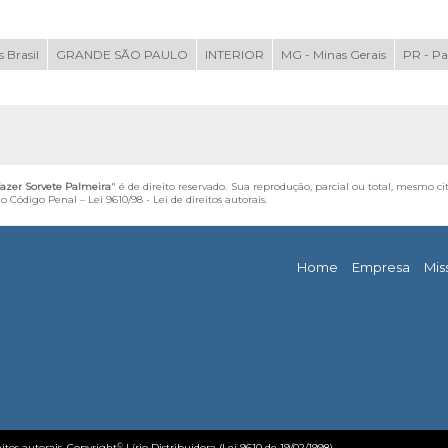
 Brasil
GRANDE SÃO PAULO
INTERIOR
MG - Minas Gerais
PR - P
azer Sorvete Palmeira
" é de direito reservado. Sua reprodução, parcial ou total, mesmo ci
 do Código Penal –
Lei 9610/98 - Lei de direitos autorais
.
Home
Empresa
Mis
©
eitos autorais. Copyright
Lírio Distribuidora (Lei 9610 de 19/02/1998)