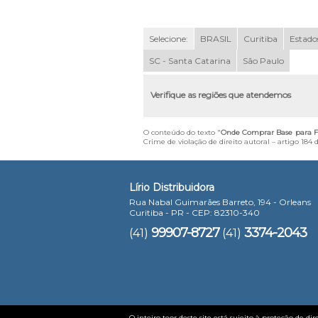
Selecione:
BRASIL
Curitiba
Estados
SC - Santa Catarina
São Paulo
Verifique as regiões que atendemos
O conteúdo do texto "
Onde Comprar Base para F
Crime de violação de direito autoral – artigo 184
Lírio Distribuidora
Rua Nabal Guimarães Barreto, 194 - Orleans
Curitiba - PR - CEP: 82310-340
99907-8727
3374-2043
(41)
(41)
O inteiro teor deste site está sujeito à proteção de dir