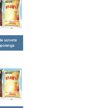
de sorvete
uporanga