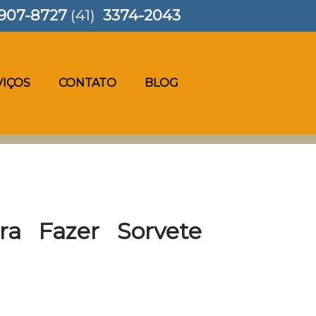
907-8727
(41)
3374-2043
VIÇOS
CONTATO
BLOG
a Fazer Sorvete