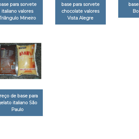
base para sorvete
base para sorvete
base
italiano valores
chocolate valores
Bo
Triângulo Mineiro
Vista Alegre
reço de base para
elato italiano São
Paulo