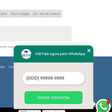
araná
Porto Alegre
RJ - Rio de Janeiro
tando nossos links, é proibida sem a autorização do autor.
Olá! Fale agora pelo WhatsApp.
são
Serviços
Contato
Mapa do site
Iniciar conversa
1