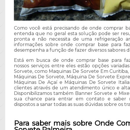
Como você está precisando de onde comprar bas
entenda que no geral esta solução pode ser re
pronta e não necessita de uma refrigeração an
informações sobre onde comprar base para faz
desempenha a função de fazer diversos sabores de
Está em busca de onde comprar base para faz
nossos serviços entre eles estão opções varia
Sorvete, como Maquinas De Sorvete Em Curitiba, 
Máquinas De Sorvete, Máquina De Sorvete Expre
Máquinas De Açaí e Máquinas De Sorvete Italian
clientes através de um atendimento único e alta 
Disponibilizamos também Banner Sorvete e Mixer I
sua chance para entrar em contato e saber m
dispostos a sanar todas as suas dúvidas sobre os tr
Para saber mais sobre Onde Com
Sorvete Palmeira