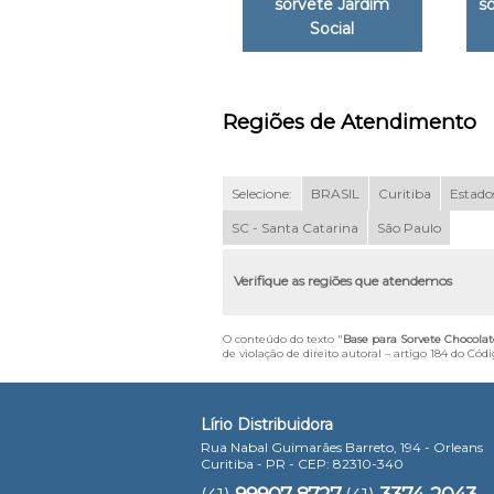
sorvete Jardim
s
Social
Regiões de Atendimento
Selecione:
BRASIL
Curitiba
Estados
SC - Santa Catarina
São Paulo
Verifique as regiões que atendemos
O conteúdo do texto "
Base para Sorvete Chocolat
de violação de direito autoral – artigo 184 do Cód
Lírio Distribuidora
Rua Nabal Guimarães Barreto, 194 - Orleans
Curitiba - PR - CEP: 82310-340