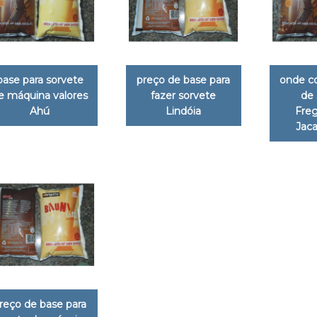
base para sorvete
preço de base para
onde c
e máquina valores
fazer sorvete
de 
Ahú
Lindóia
Freg
Jac
reço de base para