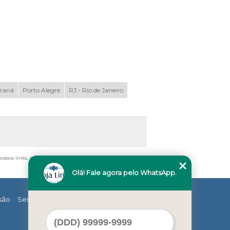
araná
Porto Alegre
RJ - Rio de Janeiro
nossos links, é proibida sem a autorização do autor. Crime
Olá! Fale agora pelo WhatsApp.
são
Serviços
Contato
Mapa do site