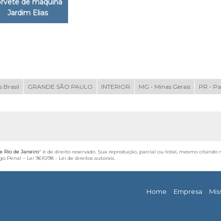
orvete de máquina
Jardim Elias
 Brasil
GRANDE SÃO PAULO
INTERIOR
MG - Minas Gerais
PR - P
e Rio de Janeiro
" é de direito reservado. Sua reprodução, parcial ou total, mesmo citando 
igo Penal –
Lei 9610/98 - Lei de direitos autorais
.
Home
Empresa
Mis