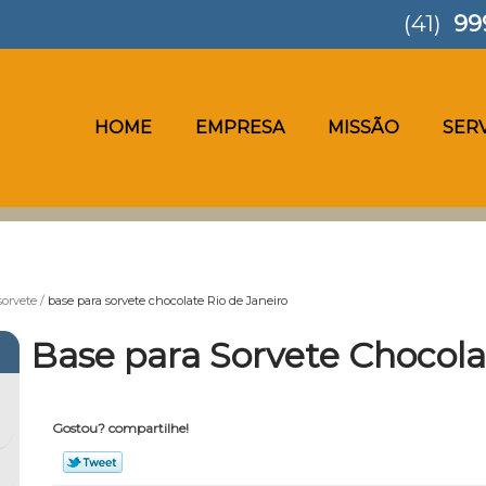
(41)
99
HOME
EMPRESA
MISSÃO
SER
sorvete
base para sorvete chocolate Rio de Janeiro
Base para Sorvete Chocola
Gostou? compartilhe!