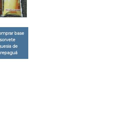
omprar base
sorvete
uesia de
arepaguá