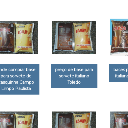
nde comprar base
preço de base para
bases p
para sorvete de
sorvete italiano
italia
casquinha Campo
Toledo
Limpo Paulista