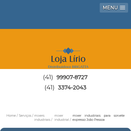
MENU
(41)
99907-8727
(41)
3374-2043
Home
Serviços
mixers
mixer
mixer industriais para sorvete
industriais
industrial
expresso João Pessoa