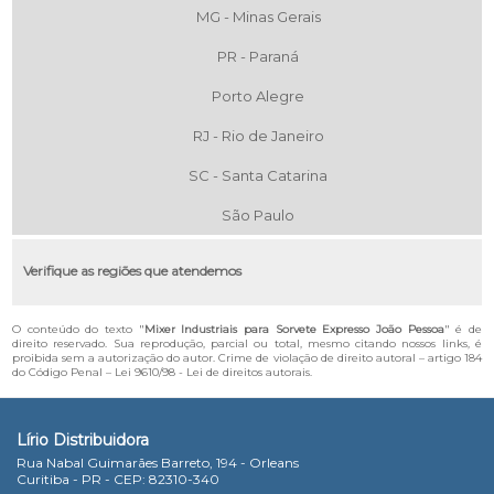
MG - Minas Gerais
PR - Paraná
Porto Alegre
RJ - Rio de Janeiro
SC - Santa Catarina
São Paulo
Verifique as regiões que atendemos
O conteúdo do texto "
Mixer Industriais para Sorvete Expresso João Pessoa
" é de
direito reservado. Sua reprodução, parcial ou total, mesmo citando nossos links, é
proibida sem a autorização do autor. Crime de violação de direito autoral – artigo 184
do Código Penal –
Lei 9610/98 - Lei de direitos autorais
.
Lírio Distribuidora
Rua Nabal Guimarães Barreto, 194 - Orleans
Curitiba - PR - CEP: 82310-340