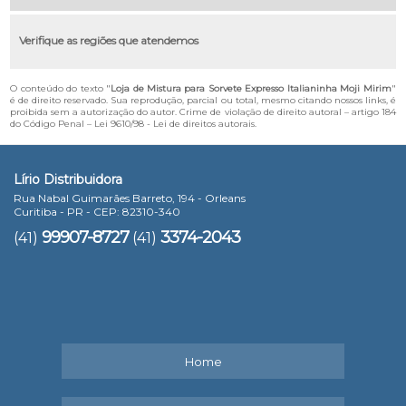
Verifique as regiões que atendemos
O conteúdo do texto "
Loja de Mistura para Sorvete Expresso Italianinha Moji Mirim
"
é de direito reservado. Sua reprodução, parcial ou total, mesmo citando nossos links, é
proibida sem a autorização do autor. Crime de violação de direito autoral – artigo 184
do Código Penal –
Lei 9610/98 - Lei de direitos autorais
.
Lírio Distribuidora
Rua Nabal Guimarães Barreto, 194 - Orleans
Curitiba - PR - CEP: 82310-340
99907-8727
3374-2043
(41)
(41)
Home