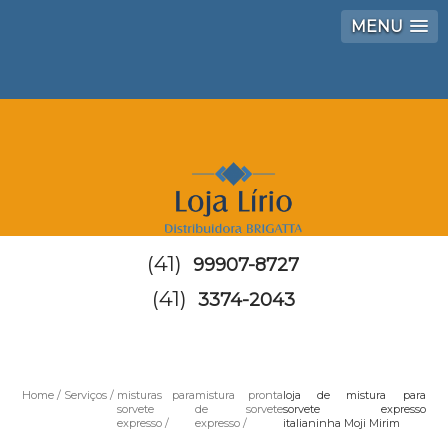
MENU
(41)
99907-8727
(41)
3374-2043
Home
Serviços
misturas para
mistura pronta
loja de mistura para
sorvete
de sorvete
sorvete expresso
expresso
expresso
italianinha Moji Mirim