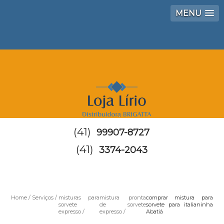
MENU
(41)
99907-8727
(41)
3374-2043
Home
Serviços
misturas para
mistura pronta
comprar mistura para
sorvete
de sorvete
sorvete para italianinha
expresso
expresso
Abatiá