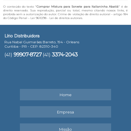
O conteúdo do texto "
Comprar Mistura para Sorvete para Italianinha Abatiá
" é de
direito reservado. Sua reprodução, parcial ou total, mesmo citando nossos links, é
proibida sem a autorização do autor. Crime de violação de direito autoral – artigo 184
do Código Penal –
Lei 9610/98 - Lei de direitos autorais
.
Lírio Distribuidora
Rua Nabal Guimarães Barreto, 194 - Orleans
Curitiba - PR - CEP: 82310-340
99907-8727
3374-2043
(41)
(41)
Home
Empresa
Missão