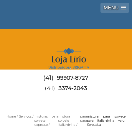
MENU
(41)
99907-8727
(41)
3374-2043
Home
Serviços
misturas para
mistura para
mistura para sorvete
sorvete
sorvete para
para italianinha valor
expresso
italianinha
Sorocaba