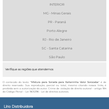
INTERIOR
MG - Minas Gerais
PR - Paraná
Porto Alegre
RJ - Rio de Janeiro
SC - Santa Catarina
São Paulo
Verifique as regiões que atendemos
O conteúdo do texto "
Mistura para Sorvete para Italianinha Valor Sorocaba
" é de
direito reservado. Sua reprodução, parcial ou total, mesmo citando nossos links, é
proibida sem a autorização do autor. Crime de violação de direito autoral – artigo 184
do Código Penal –
Lei 9610/98 - Lei de direitos autorais
.
Lírio Distribuidora