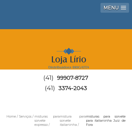
MENU
(41)
99907-8727
(41)
3374-2043
Home
Serviços
misturas para
mistura para
misturas para sorvete
sorvete
sorvete
para italianinha Juiz de
expresso
italianinha
Fora