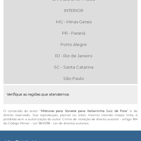
INTERIOR
MG - Minas Gerais
PR - Paraná
Porto Alegre
RJ - Rio de Janeiro
SC - Santa Catarina
São Paulo
Verifique as regiões que atendemos
O conteúdo do texto "
Misturas para Sorvete para Italianinha Juiz de Fora
" é de
direito reservado. Sua reprodução, parcial ou total, mesmo citando nossos links, é
proibida sem a autorização do autor. Crime de violação de direito autoral – artigo 184
do Código Penal –
Lei 9610/98 - Lei de direitos autorais
.